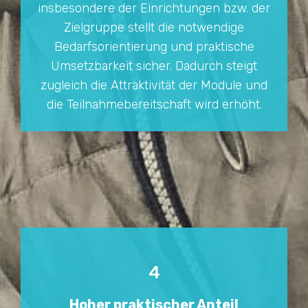
insbesondere der Einrichtungen bzw. der
Zielgruppe stellt die notwendige
Bedarfsorientierung und praktische
Umsetzbarkeit sicher. Dadurch steigt
zugleich die Attraktivität der Module und
die Teilnahmebereitschaft wird erhöht.
4
Hoher praktischer Anteil